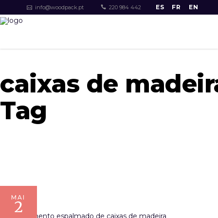
ES
FR
EN
info@woodpack.pt
220 984 442
caixas de madeir
Tag
MAI
2