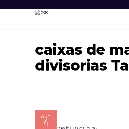
caixas de m
divisorias T
OUT
4