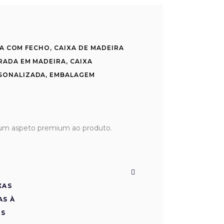
RA COM FECHO
,
CAIXA DE MADEIRA
RADA EM MADEIRA
,
CAIXA
SONALIZADA
,
EMBALAGEM
 um aspeto premium ao produto.
XAS
AS À
NS