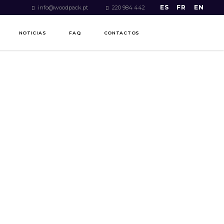
ES
FR
EN
info@woodpack.pt
220 984 442
NOTICIAS
FAQ
CONTACTOS