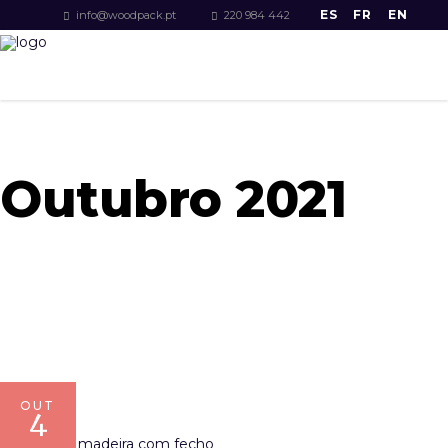
ES
FR
EN
info@woodpack.pt
220 984 442
Outubro 2021
OUT
4