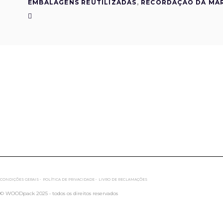
EMBALAGENS REUTILIZADAS
,
RECORDAÇÃO DA MA
CONDIÇÕES GERAIS •
POLÍTICA DE PRIVACIDADE •
LIVRO DE RECLAMAÇÕES
© WOODpack 2025 • todos os direitos reservados