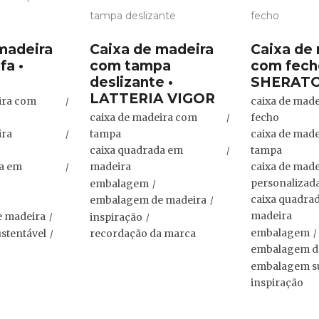
madeira
Caixa de madeira
Caixa de
fa •
com tampa
com fech
deslizante •
SHERAT
LATTERIA VIGOR
ira com
caixa de mad
caixa de madeira com
fecho
ira
tampa
caixa de mad
caixa quadrada em
tampa
da em
madeira
caixa de made
personalizad
embalagem
caixa quadra
embalagem de madeira
madeira
 madeira
inspiração
embalagem
stentável
recordação da marca
embalagem d
embalagem su
inspiração