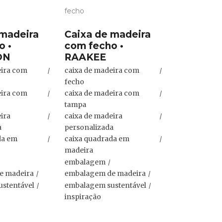
 madeira
Caixa de madeira
o •
com fecho •
ON
RAAKEE
eira com
caixa de madeira com
fecho
eira com
caixa de madeira com
tampa
ira
caixa de madeira
a
personalizada
da em
caixa quadrada em
madeira
embalagem
e madeira
embalagem de madeira
stentável
embalagem sustentável
inspiração