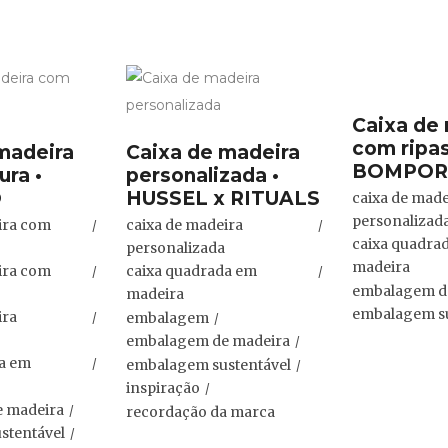
Caixa de
com ripas
madeira
Caixa de madeira
BOMPOR
ra •
personalizada •
O
HUSSEL x RITUALS
caixa de made
personalizad
ira com
caixa de madeira
caixa quadra
personalizada
madeira
ira com
caixa quadrada em
embalagem d
madeira
embalagem su
ira
embalagem
embalagem de madeira
da em
embalagem sustentável
inspiração
 madeira
recordação da marca
stentável