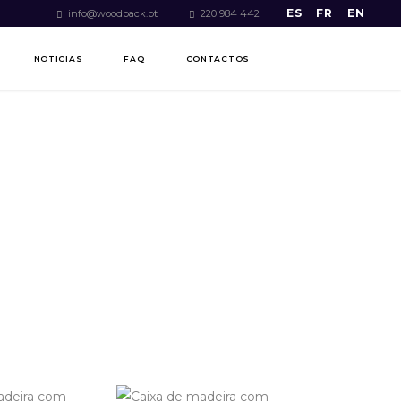
ES
FR
EN
info@woodpack.pt
220 984 442
NOTICIAS
FAQ
CONTACTOS