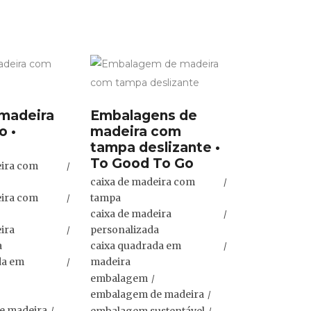
 madeira
Embalagens de
o •
madeira com
tampa deslizante •
To Good To Go
eira com
caixa de madeira com
eira com
tampa
caixa de madeira
ira
personalizada
a
caixa quadrada em
da em
madeira
embalagem
embalagem de madeira
e madeira
embalagem sustentável