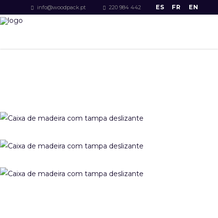
ES
FR
EN
info@woodpack.pt
220 984 442