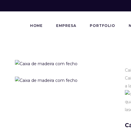
HOME
EMPRESA
PORTFOLIO
Ca
Ca
a l
C