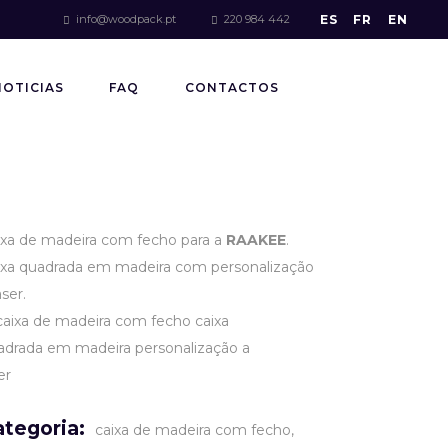
ES
FR
EN
info@woodpack.pt
220 984 442
NOTICIAS
FAQ
CONTACTOS
ixa de madeira com fecho para a
RAAKEE
.
ixa quadrada em madeira com personalização
aser.
ategoria:
caixa de madeira com fecho