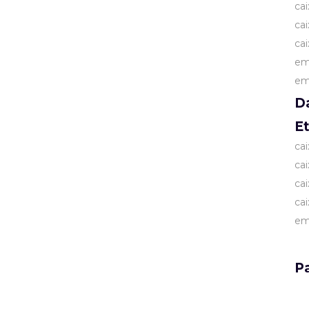
ca
ca
ca
em
em
D
E
ca
ca
ca
ca
em
Pa