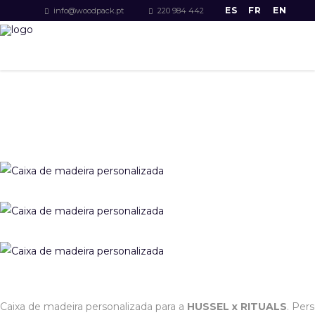
ES
FR
EN
info@woodpack.pt
220 984 442
Caixa de madeira personalizada para a
HUSSEL x RITUALS
. Per