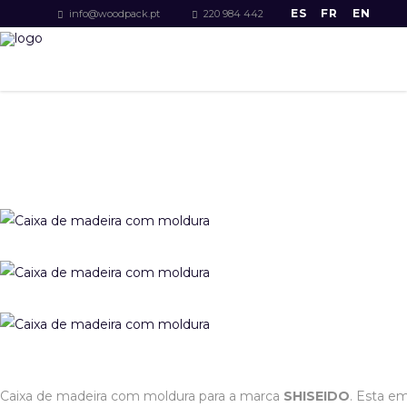
ES
FR
EN
info@woodpack.pt
220 984 442
Caixa de madeira com moldura para a marca
SHISEIDO
. Esta e