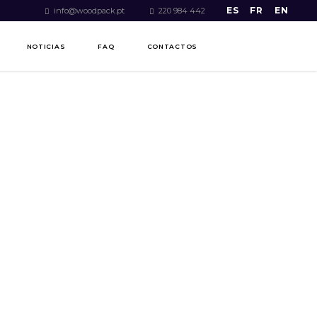
ES
FR
EN
info@woodpack.pt
220 984 442
NOTICIAS
FAQ
CONTACTOS