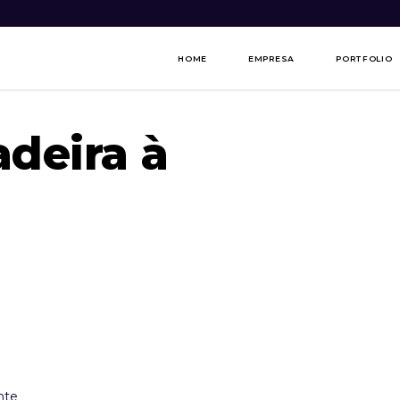
HOME
EMPRESA
PORTFOLIO
deira à