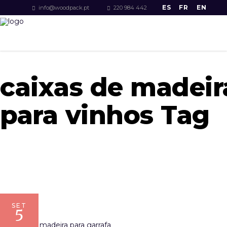
ES
FR
EN
info@woodpack.pt
220 984 442
caixas de madeir
para vinhos Tag
SET
5