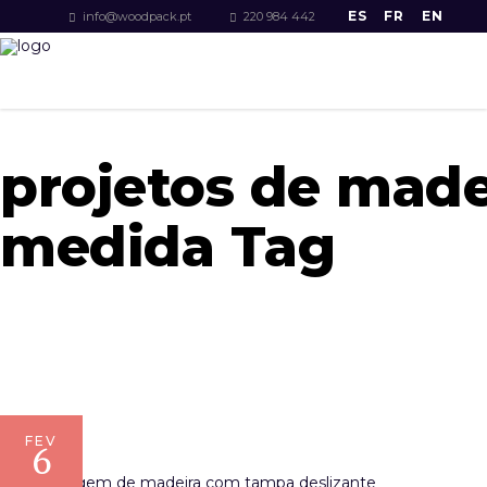
ES
FR
EN
info@woodpack.pt
220 984 442
projetos de made
medida Tag
FEV
6