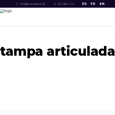
ES
FR
EN
info@woodpack.pt
220 984 442
tampa articulada