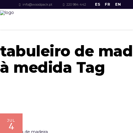
ES
FR
EN
info@woodpack.pt
220 984 442
tabuleiro de mad
à medida Tag
JUL
4