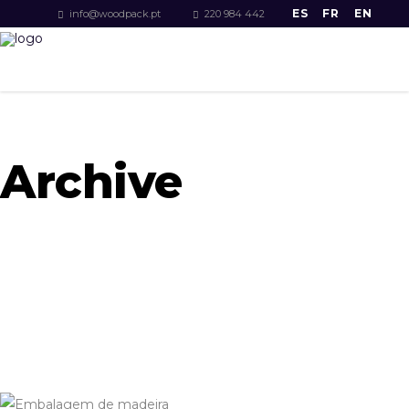
ES
FR
EN
info@woodpack.pt
220 984 442
Archive