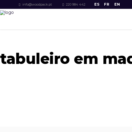
ES
FR
EN
info@woodpack.pt
220 984 442
tabuleiro em mad