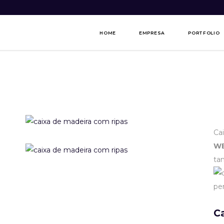
HOME
EMPRESA
PORTFOLIO
Ca
WE
ta
C