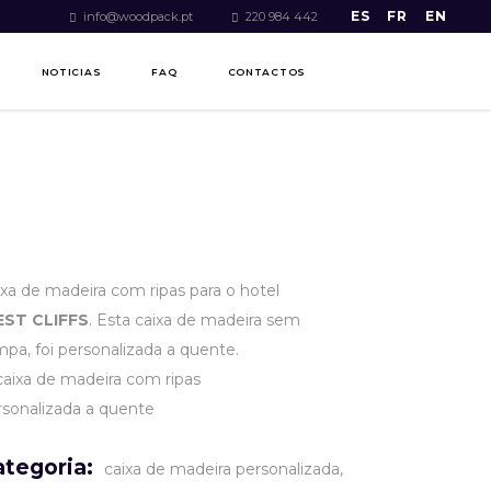
ES
FR
EN
info@woodpack.pt
220 984 442
NOTICIAS
FAQ
CONTACTOS
ixa de madeira com ripas para o hotel
ST CLIFFS
. Esta caixa de madeira sem
mpa, foi personalizada a quente.
ategoria:
caixa de madeira personalizada