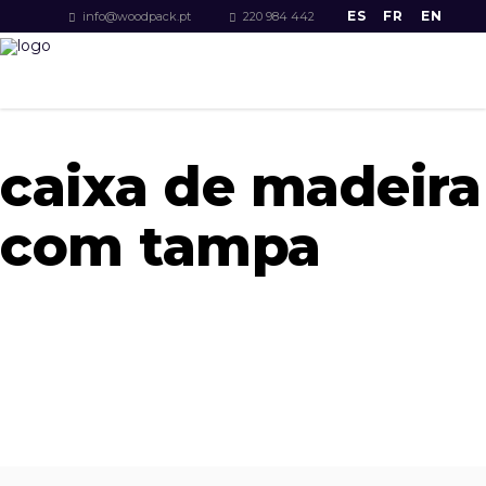
ES
FR
EN
info@woodpack.pt
220 984 442
caixa de madeira
com tampa