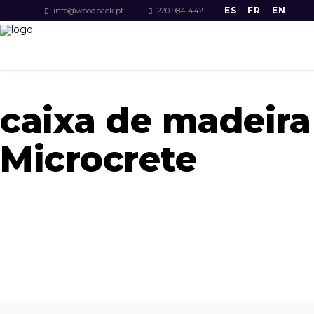
ES
FR
EN
info@woodpack.pt
220 984 442
caixa de madeira
Microcrete