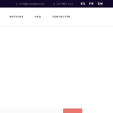
ES
FR
EN
info@woodpack.pt
220 984 442
NOTICIAS
FAQ
CONTACTOS