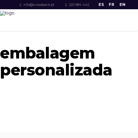
ES
FR
EN
info@woodpack.pt
220 984 442
embalagem
personalizada