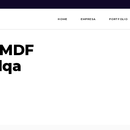
HOME
EMPRESA
PORTFOLIO
 MDF
dqa