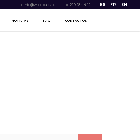
ES
FR
EN
info@woodpack.pt
220 984 442
NOTICIAS
FAQ
CONTACTOS