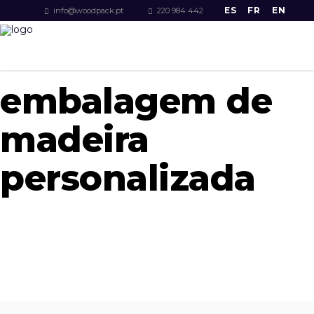
ES
FR
EN
info@woodpack.pt
220 984 442
embalagem de
madeira
personalizada