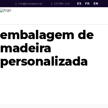
ES
FR
EN
info@woodpack.pt
220 984 442
embalagem de
madeira
personalizada