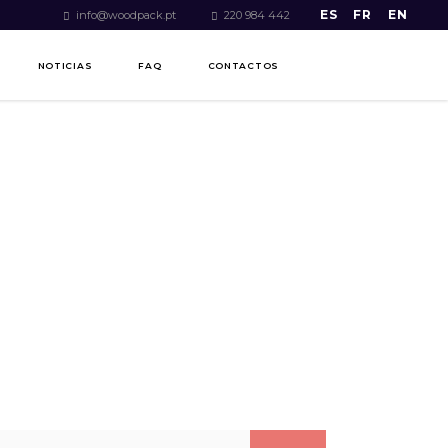
ES
FR
EN
info@woodpack.pt
220 984 442
NOTICIAS
FAQ
CONTACTOS