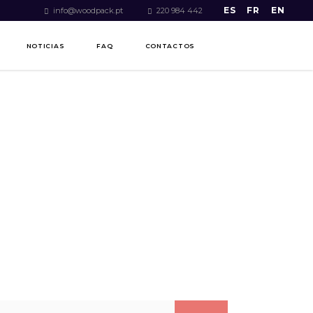
ES
FR
EN
info@woodpack.pt
220 984 442
NOTICIAS
FAQ
CONTACTOS