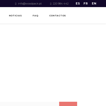
ES
FR
EN
info@woodpack.pt
220 984 442
NOTICIAS
FAQ
CONTACTOS