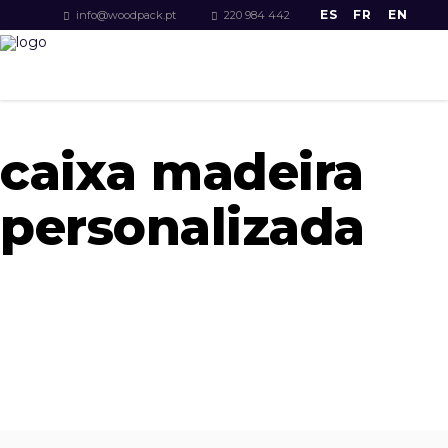
ES
FR
EN
info@woodpack.pt
220 984 442
caixa madeira
personalizada