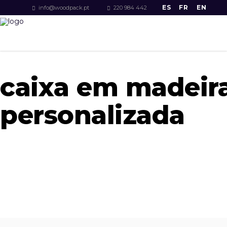
ES
FR
EN
info@woodpack.pt
220 984 442
caixa em madeir
personalizada