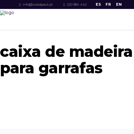
ES
FR
EN
info@woodpack.pt
220 984 442
caixa de madeira
para garrafas