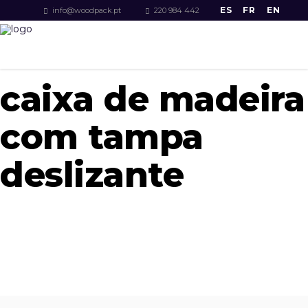
ES
FR
EN
info@woodpack.pt
220 984 442
caixa de madeira
com tampa
deslizante