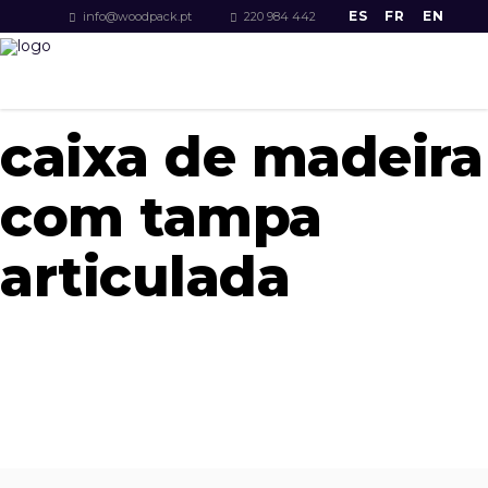
ES
FR
EN
info@woodpack.pt
220 984 442
caixa de madeira
com tampa
articulada