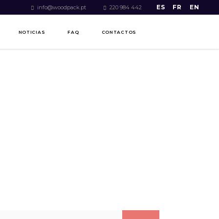
ES
FR
EN
info@woodpack.pt
220 984 442
NOTICIAS
FAQ
CONTACTOS