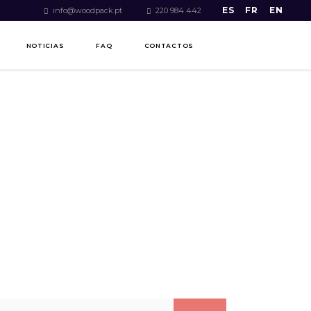
ES
FR
EN
info@woodpack.pt
220 984 442
NOTICIAS
FAQ
CONTACTOS