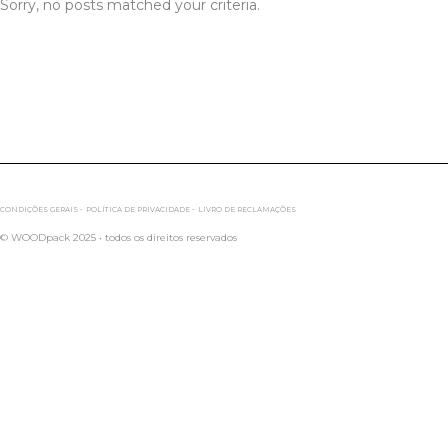
Sorry, no posts matched your criteria.
CONDIÇÕES GERAIS •
POLÍTICA DE PRIVACIDADE •
LIVRO DE RECLAMAÇÕES
© WOODpack 2025 • todos os direitos reservados