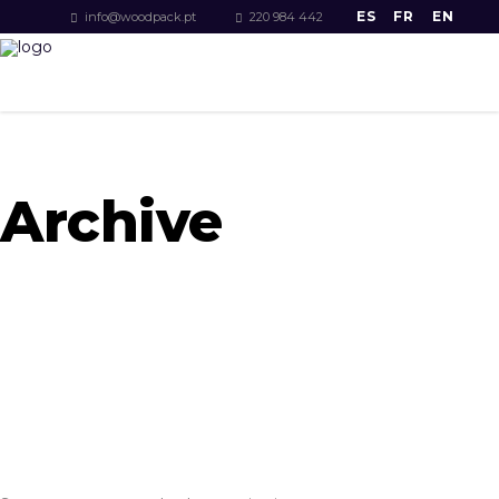
ES
FR
EN
info@woodpack.pt
220 984 442
Archive