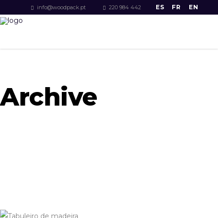
ES
FR
EN
info@woodpack.pt
220 984 442
Archive