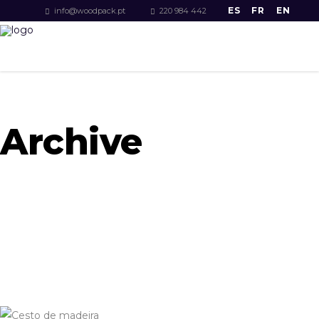
ES
FR
EN
info@woodpack.pt
220 984 442
Archive