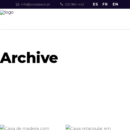
ES
FR
EN
info@woodpack.pt
220 984 442
Archive