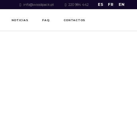
ES
FR
EN
info@woodpack.pt
220 984 442
NOTICIAS
FAQ
CONTACTOS