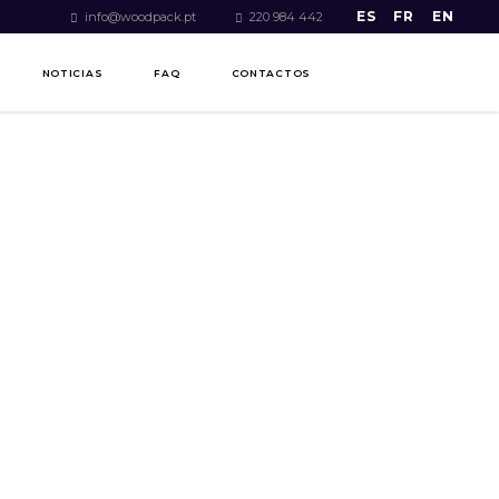
ES
FR
EN
info@woodpack.pt
220 984 442
NOTICIAS
FAQ
CONTACTOS