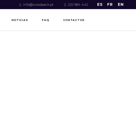
ES
FR
EN
info@woodpack.pt
220 984 442
NOTICIAS
FAQ
CONTACTOS